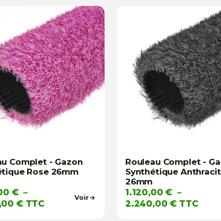
au Complet - Gazon
Rouleau Complet - G
étique Rose 26mm
Synthétique Anthraci
26mm
,00
€
–
1.120,00
€
–
Voir
Plage
Plage
,00
€
TTC
2.240,00
€
TTC
de
de