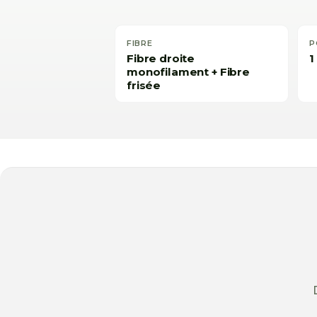
FIBRE
P
Fibre droite
1
monofilament + Fibre
frisée