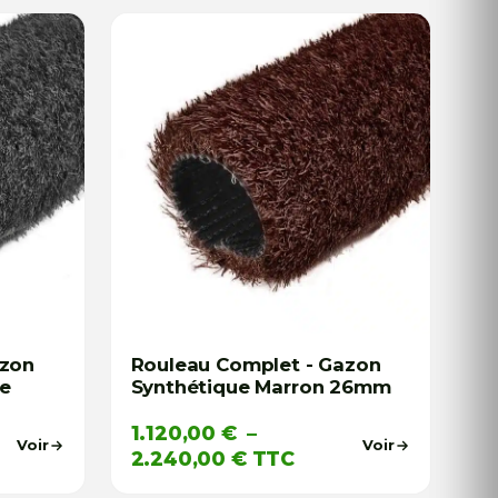
azon
Rouleau Complet - Gazon
te
Synthétique Marron 26mm
1.120,00
€
–
Voir
Voir
Plage
2.240,00
€
TTC
de