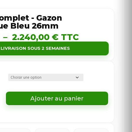
omplet - Gazon
que Bleu 26mm
Plage
–
2.240,00
€
TTC
de
LIVRAISON SOUS 2 SEMAINES
prix :
1.120,00 €
à
2.240,00 €
Ajouter au panier
u Complet - Gazon Synthétique Bleu 26mm