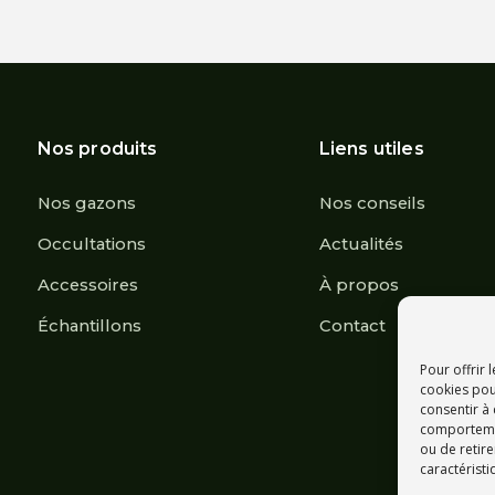
prix :
prix :
1.120,00 €
1.120,00 
à
à
2.240,00 €
2.240,00
Nos produits
Liens utiles
Nos gazons
Nos conseils
Occultations
Actualités
Accessoires
À propos
Échantillons
Contact
Pour offrir 
cookies pou
consentir à
comportement
ou de retire
caractéristi