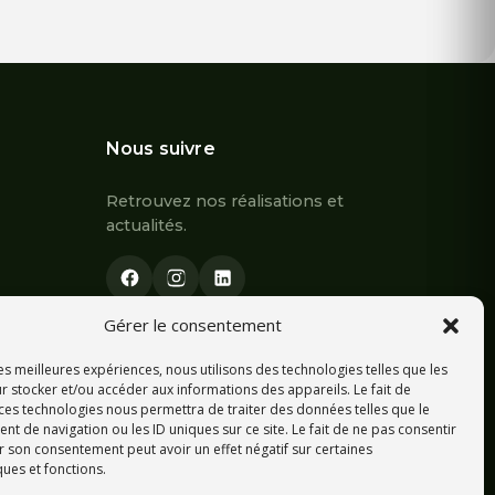
prix :
€
1.120,00 €
à
 €
2.240,00 €
Nous suivre
Retrouvez nos réalisations et
actualités.
Gérer le consentement
Écrivez-nous sur WhatsApp
les meilleures expériences, nous utilisons des technologies telles que les
r stocker et/ou accéder aux informations des appareils. Le fait de
 ces technologies nous permettra de traiter des données telles que le
 de navigation ou les ID uniques sur ce site. Le fait de ne pas consentir
r son consentement peut avoir un effet négatif sur certaines
ques et fonctions.