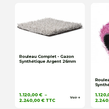
Rouleau Complet - Gazon
Synthétique Argent 26mm
Roule
Synth
1.120,00
€
–
1.120
Voir
Plage
2.240,00
€
TTC
2.240
de