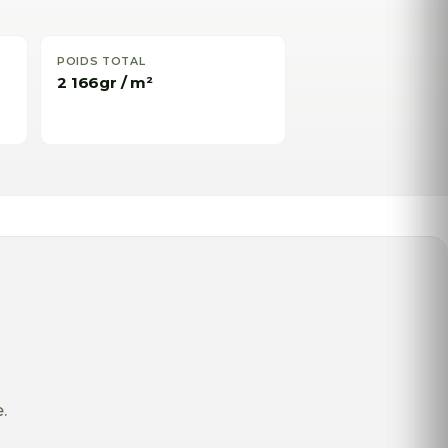
POIDS TOTAL
2 166gr / m²
.