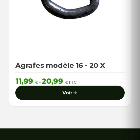
Agrafes modèle 16 - 20 X
Plage
11,99
20,99
€
–
€
TTC
de
prix :
11,99 €
Voir
à
20,99 €