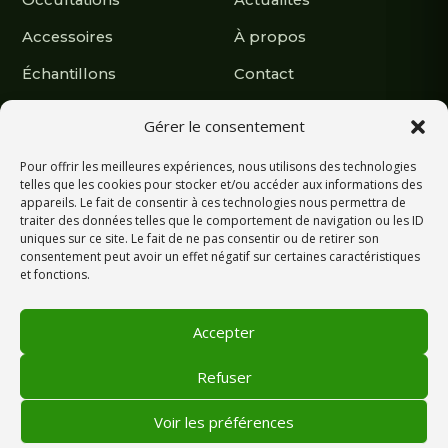
Occultations
Actualités
Accessoires
À propos
Échantillons
Contact
Nous suivre
Gérer le consentement
Pour offrir les meilleures expériences, nous utilisons des technologies
Retrouvez nos réalisations et actualités.
telles que les cookies pour stocker et/ou accéder aux informations des
appareils. Le fait de consentir à ces technologies nous permettra de
traiter des données telles que le comportement de navigation ou les ID
uniques sur ce site. Le fait de ne pas consentir ou de retirer son
consentement peut avoir un effet négatif sur certaines caractéristiques
et fonctions.
Écrivez-nous sur WhatsApp
Accepter
Refuser
© 2026 Grass Universe — Tous droits réservés
Conditions générales de vente
Mentions légales
Voir les préférences
Politique de cookies (UE)