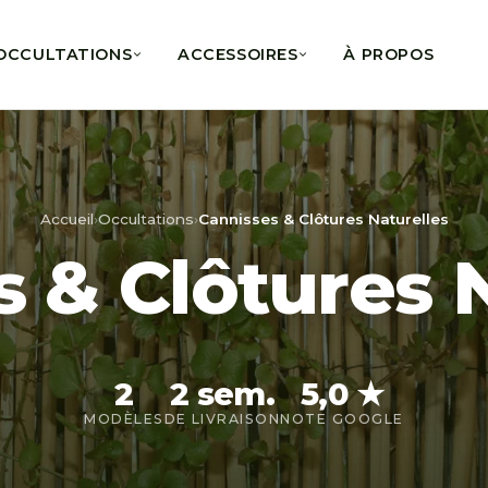
OCCULTATIONS
ACCESSOIRES
À PROPOS
Accueil
›
Occultations
›
Cannisses & Clôtures Naturelles
 & Clôtures 
2
2 sem.
5,0 ★
MODÈLES
DE LIVRAISON
NOTE GOOGLE