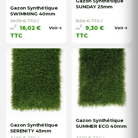
Gazon Synthétique
SUNDAY 25mm
Gazon Synthétique
SWIMMING 40mm
26,70
€
TTC
/
15,50
€
TTC
/
2
2
16,02
€
9,30
€
Voir
Voir
m
m
TTC
TTC
Gazon Synthétique
Gazon Synthétique
SUMMER ECO 40mm
SERENITY 45mm
32,50
€
TTC
/
27,20
€
TTC
/