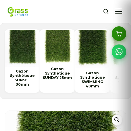
Gazon
Gazon
Gazon
Gaz
Synthétique
Synthétique
Synthétique
Synthét
SUNDAY 25mm
SUNSET
SWIMMING
SEREN
30mm
40mm
45m