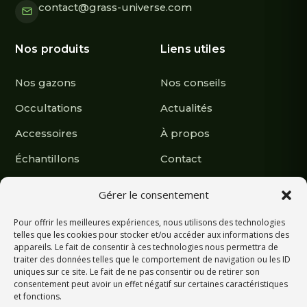
contact@grass-universe.com
Nos produits
Liens utiles
Nos gazons
Nos conseils
Occultations
Actualités
Accessoires
À propos
Échantillons
Contact
Nous suivre
Gérer le consentement
Pour offrir les meilleures expériences, nous utilisons des technologies
Retrouvez nos réalisations et actualités.
telles que les cookies pour stocker et/ou accéder aux informations des
appareils. Le fait de consentir à ces technologies nous permettra de
traiter des données telles que le comportement de navigation ou les ID
uniques sur ce site. Le fait de ne pas consentir ou de retirer son
consentement peut avoir un effet négatif sur certaines caractéristiques
et fonctions.
Écrivez-nous sur WhatsApp