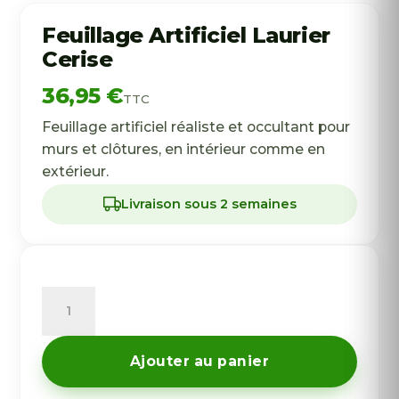
Feuillage Artificiel Laurier
Cerise
36,95
€
TTC
Feuillage artificiel réaliste et occultant pour
murs et clôtures, en intérieur comme en
extérieur.
Livraison sous 2 semaines
quantité
de
Feuillage
Ajouter au panier
Artificiel
Laurier