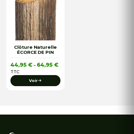
Clôture Naturelle
ÉCORCE DE PIN
Plage
44,95
€
64,95
€
–
de
TTC
prix :
Voir
44,95 €
à
64,95 €