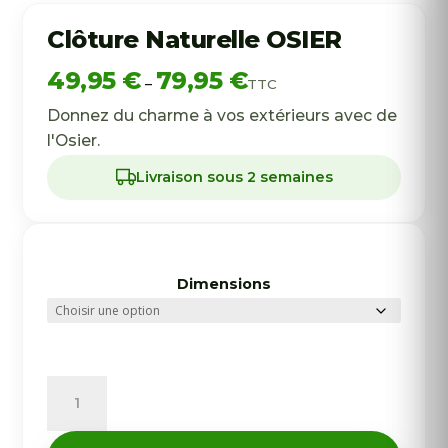
Clôture Naturelle OSIER
Plage
49,95
€
79,95
€
–
TTC
de
prix :
Donnez du charme à vos extérieurs avec de
49,95 €
l'Osier.
à
79,95 €
Livraison sous 2 semaines
Dimensions
quantité
de