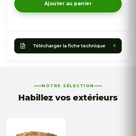
Clôture
Ajouter au panier
Naturelle
OSIER
Télécharger la fiche technique
NOTRE SÉLECTION
Habillez vos extérieurs