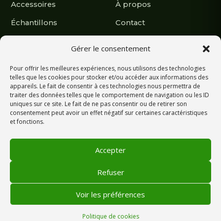
Accessoires
À propos
Échantillons
Contact
Nous suivre
Gérer le consentement
Pour offrir les meilleures expériences, nous utilisons des technologies
Retrouvez nos réalisations et actualités.
telles que les cookies pour stocker et/ou accéder aux informations des
appareils. Le fait de consentir à ces technologies nous permettra de
traiter des données telles que le comportement de navigation ou les ID
uniques sur ce site. Le fait de ne pas consentir ou de retirer son
consentement peut avoir un effet négatif sur certaines caractéristiques
et fonctions.
Écrivez-nous sur WhatsApp
Accepter
Refuser
© 2026 Grass Universe — Tous droits réservés
Conditions générales de vente
Mentions légales
Voir les préférences
Politique de cookies (UE)
Made by Brainf
Politique de cookies