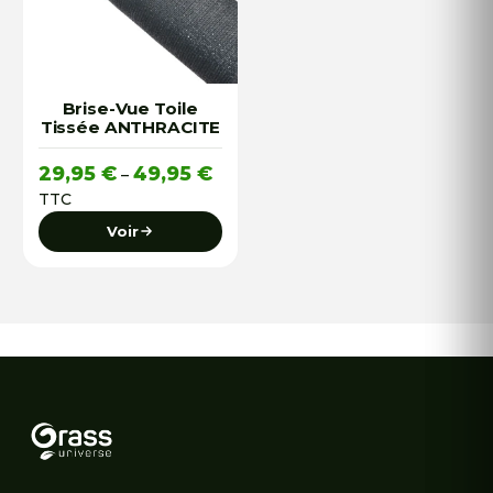
Brise-Vue Toile
Tissée ANTHRACITE
Plage
29,95
€
49,95
€
–
de
TTC
prix :
Voir
29,95 €
à
49,95 €