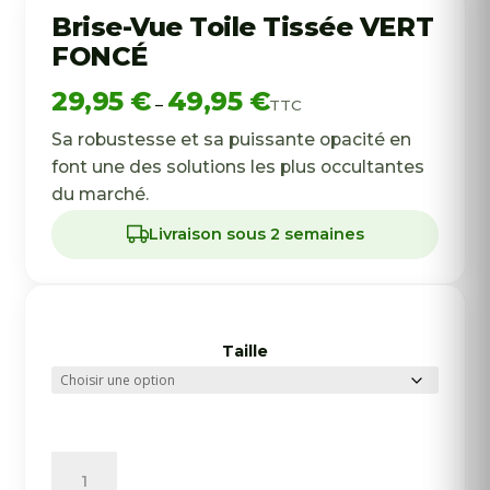
Brise-Vue Toile Tissée VERT
FONCÉ
Plage
29,95
€
49,95
€
–
TTC
de
prix :
Sa robustesse et sa puissante opacité en
29,95 €
font une des solutions les plus occultantes
à
du marché.
49,95 €
Livraison sous 2 semaines
Taille