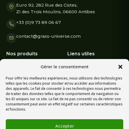
Euro 92, 282 Rue des Cistes,
ZI des Trois Moulins, 06600 Antibes
+33 (0)9 73 89 06 67
contact@grass-universe.com
Nos produits
Liens utiles
Gérer le consentement
Nos gazons
Nos conseils
Pour offrir les meilleures expériences, nous utilisons des technologies
Occultations
Actualités
telles que les cookies pour stocker et/ou accéder aux informations
des appareils. Le fait de consentir à ces technologies nous permettra
Accessoires
À propos
de traiter des données telles que le comportement de navigation ou
les ID uniques sur ce site. Le fait de ne pas consentir ou de retirer son
Échantillons
Contact
consentement peut avoir un effet négatif sur certaines caractéristiques
et fonctions.
Nous suivre
Accepter
Retrouvez nos réalisations et actualités.