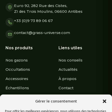
Euro 92, 282 Rue des Cistes,
ZI des Trois Moulins, 06600 Antibes
+33 (0)9 73 89 06 67
contact@grass-universe.com
Nos produits
Liens utiles
Nos gazons
Nos conseils
Occultations
Actualités
Accessoires
À propos
Échantillons
Contact
Nous suivre
Gérer le consentement
Pour offrir les meilleures expériences, nous utilisons des technologies